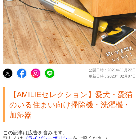
公開日時：
2021年11月22日
更新日時：
2023年02月07日
【AMILIEセレクション】愛犬・愛猫
のいる住まい向け掃除機・洗濯機・
加湿器
この記事は広告を含みます。
詳しくは
プライバシーポリシー
をご覧ください。