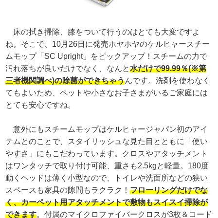
床の拭き掃除、膝をついて行うのはとても大変ですよ
ね。そこで、10月26日に発売ホヤホヤのケルヒャースチー
ムモップ「SC Upright」をピックアップ！スチームの力で
汚れ落ちが良いだけでなく、なんと
水だけで99.99％(※第
三者機関調べ)の除菌ができちゃう
んです。洗剤を使わなく
てもよいため、ペットや小さなお子さまがいるご家庭には
とても安心ですね。
意外にもスチームモップはケルヒャージャパン初のアイ
テムとのことで、スタイリッシュな見た目とともに「使い
やすさ」にもこだわっています。クロスやアタッチメント
はワンタッチで取り付け可能、重さも2.5kgと軽量。180度
動くヘッドは薄く小型なので、トイレや洗面所などの狭い
スペースも家具の隙間もラクラク！
フローリングだけでな
く、カーペット用アタッチメントで敷物もスイスイ掃除が
できます
。付属のマイクロファイバークロスが3枚＆コード