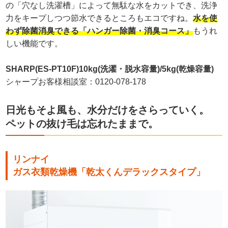
の「穴なし洗濯槽」によって無駄な水をカットでき、洗浄
力をキープしつつ節水できるところもエコですね。
水を使
わず除菌消臭できる「ハンガー除菌・消臭コース」
もうれ
しい機能です。
SHARP(ES-PT10F)10kg(洗濯・脱水容量)/5kg(乾燥容量)
シャープお客様相談室：0120-078-178
日光もそよ風も、水分だけをさらっていく。
ペットの抜け毛は忘れたままで。
リンナイ
ガス衣類乾燥機「乾太くんデラックスタイプ」