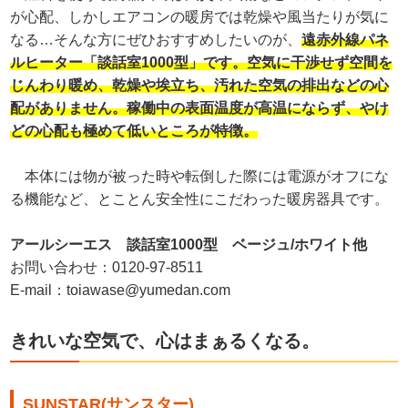
が心配、しかしエアコンの暖房では乾燥や風当たりが気に
なる…そんな方にぜひおすすめしたいのが、
遠赤外線パネ
ルヒーター「談話室1000型」です。空気に干渉せず空間を
じんわり暖め、乾燥や埃立ち、汚れた空気の排出などの心
配がありません。稼働中の表面温度が高温にならず、やけ
どの心配も極めて低いところが特徴。
本体には物が被った時や転倒した際には電源がオフにな
る機能など、とことん安全性にこだわった暖房器具です。
アールシーエス 談話室1000型 ベージュ/ホワイト他
お問い合わせ：0120-97-8511
E-mail：toiawase@yumedan.com
きれいな空気で、心はまぁるくなる。
SUNSTAR(サンスター)