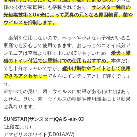
様の技術が家庭用にも搭載されており、
サンスター独自の
光触媒技術とUV光によって悪臭の元となる原因物質、菌や
ウイルスを抑制します。
薬剤を使用しないので、ペットや小さなお子様がいるご
家庭でも安心して使用できます。おしっこのニオイ成分ア
ンモニアは空気より軽く上にのぼりやすいため、
愛犬・愛
猫のトイレ付近では壁掛けでの使用もおすすめ。
本体だけ
でも十分オシャレですが、
壁掛け時計やライトとして使用
できるアクセサリー
でさらにインテリアとして輝くでしょ
う。
※すべての臭い、菌・ウイルスに効果があるわけではあり
ません。臭い、菌・ウイルスの種類や使用環境により効果
は異なります。
SUNSTAR(サンスター)QAIS -air- 03
(上段左より)
アマビリスホワイト(DD01AAW)