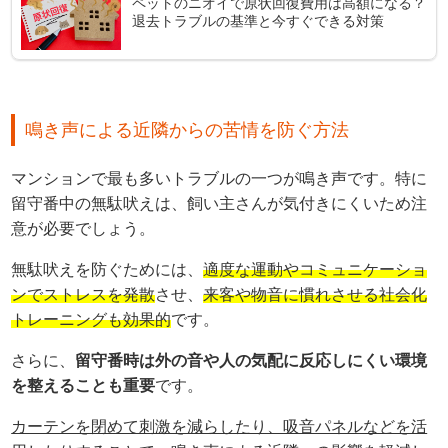
ペットのニオイで原状回復費用は高額になる？
退去トラブルの基準と今すぐできる対策
鳴き声による近隣からの苦情を防ぐ方法
マンションで最も多いトラブルの一つが鳴き声です。特に
留守番中の無駄吠えは、飼い主さんが気付きにくいため注
意が必要でしょう。
無駄吠えを防ぐためには、
適度な運動やコミュニケーショ
ンでストレスを発散
させ、
来客や物音に慣れさせる社会化
トレーニングも効果的
です。
さらに、
留守番時は外の音や人の気配に反応しにくい環境
を整えることも重要
です。
カーテンを閉めて刺激を減らしたり、吸音パネルなどを活