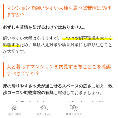
マンションで飼いやすい犬種を選べば苦情は防げ
ますか？
必ずしも苦情を防げるわけではありません。
飼いやすい犬種はありますが、
しつけや飼育環境も大きく
影響する
ため、無駄吠え対策や騒音対策にも取り組むこと
が大切です。
犬と暮らすマンションを内見する際はどこを確認
すべきですか？
床の滑りやすさ
や
犬が過ごせるスペースの広さ
に加え、
散
歩コース
や
動物病院の有無
も確認しておきましょう。
また、
管理規約に記載されている飼育条件や頭数制限など
も事前にチェック
することが大切です。
住まい事例
住まいさがし
建材カタログ