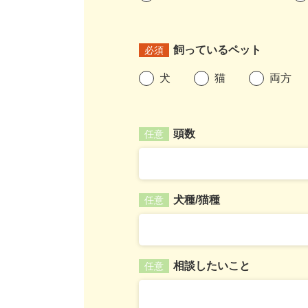
飼っているペット
必須
犬
猫
両方
頭数
任意
犬種/猫種
任意
相談したいこと
任意