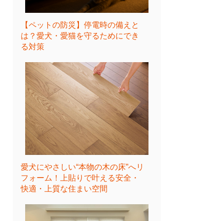
【ペットの防災】停電時の備えと
は？愛犬・愛猫を守るためにでき
る対策
愛犬にやさしい“本物の木の床”へリ
フォーム！上貼りで叶える安全・
快適・上質な住まい空間