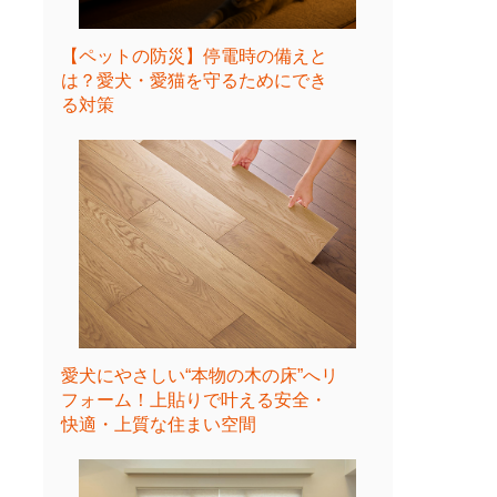
【ペットの防災】停電時の備えと
は？愛犬・愛猫を守るためにでき
る対策
愛犬にやさしい“本物の木の床”へリ
フォーム！上貼りで叶える安全・
快適・上質な住まい空間