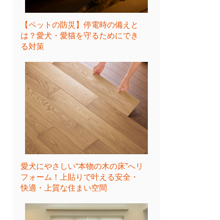
【ペットの防災】停電時の備えと
は？愛犬・愛猫を守るためにでき
る対策
愛犬にやさしい“本物の木の床”へリ
フォーム！上貼りで叶える安全・
快適・上質な住まい空間