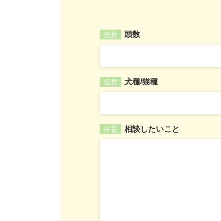
頭数
任意
犬種/猫種
任意
相談したいこと
任意