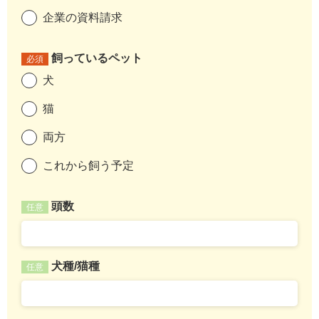
企業の資料請求
飼っているペット
必須
犬
猫
両方
これから飼う予定
頭数
任意
犬種/猫種
任意