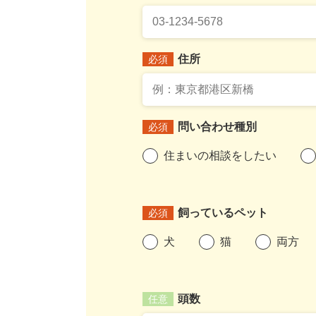
住所
必須
問い合わせ種別
必須
住まいの相談をしたい
飼っているペット
必須
犬
猫
両方
頭数
任意