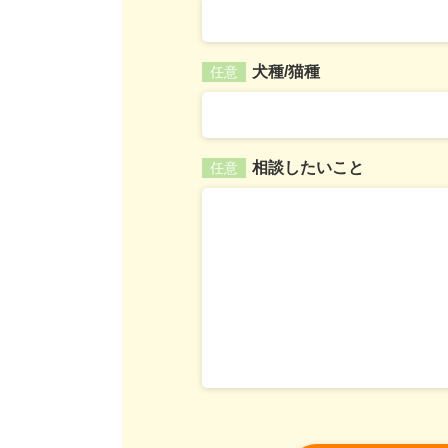
犬種/猫種
任意
相談したいこと
任意