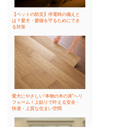
【ペットの防災】停電時の備えと
は？愛犬・愛猫を守るためにでき
る対策
愛犬にやさしい“本物の木の床”へリ
フォーム！上貼りで叶える安全・
快適・上質な住まい空間