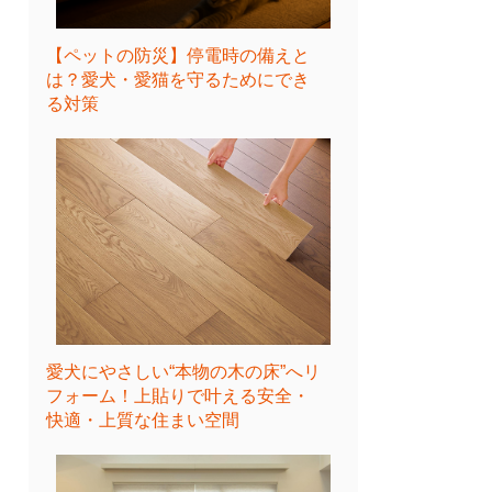
【ペットの防災】停電時の備えと
は？愛犬・愛猫を守るためにでき
る対策
愛犬にやさしい“本物の木の床”へリ
フォーム！上貼りで叶える安全・
快適・上質な住まい空間