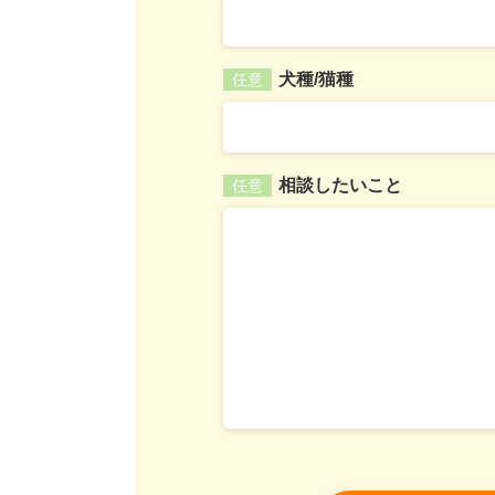
犬種/猫種
任意
相談したいこと
任意