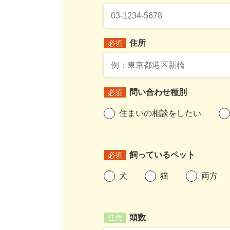
住所
必須
問い合わせ種別
必須
住まいの相談をしたい
飼っているペット
必須
犬
猫
両方
頭数
任意