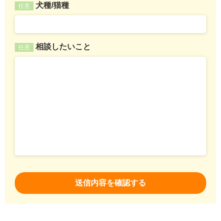
犬種/猫種
任意
相談したいこと
任意