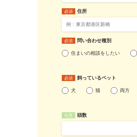
住所
必須
問い合わせ種別
必須
住まいの相談をしたい
飼っているペット
必須
犬
猫
両方
頭数
任意