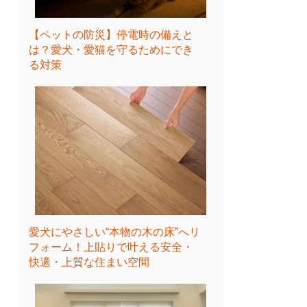
【ペットの防災】停電時の備えと
は？愛犬・愛猫を守るためにでき
る対策
愛犬にやさしい“本物の木の床”へリ
フォーム！上貼りで叶える安全・
快適・上質な住まい空間