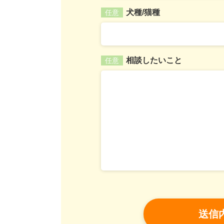
犬種/猫種
任意
相談したいこと
任意