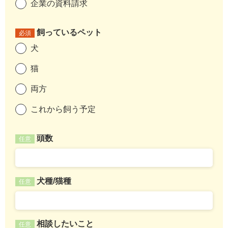
企業の資料請求
飼っているペット
必須
犬
猫
両方
これから飼う予定
頭数
任意
犬種/猫種
任意
相談したいこと
任意