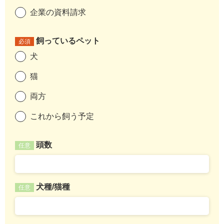
企業の資料請求
飼っているペット
必須
犬
猫
両方
これから飼う予定
頭数
任意
犬種/猫種
任意