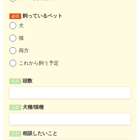
飼っているペット
必須
犬
猫
両方
これから飼う予定
頭数
任意
犬種/猫種
任意
相談したいこと
任意