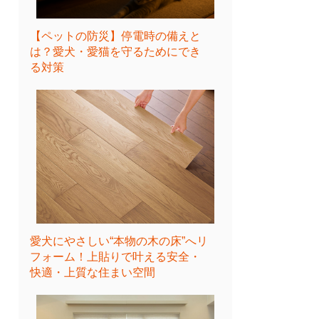
【ペットの防災】停電時の備えと
は？愛犬・愛猫を守るためにでき
る対策
愛犬にやさしい“本物の木の床”へリ
フォーム！上貼りで叶える安全・
快適・上質な住まい空間