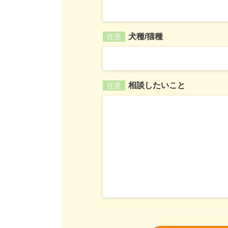
犬種/猫種
任意
相談したいこと
任意