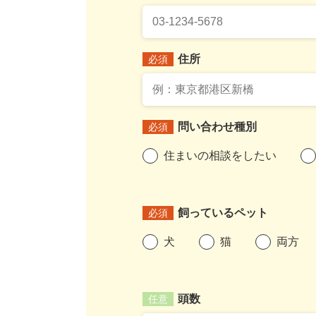
住所
必須
問い合わせ種別
必須
住まいの相談をしたい
飼っているペット
必須
犬
猫
両方
頭数
任意