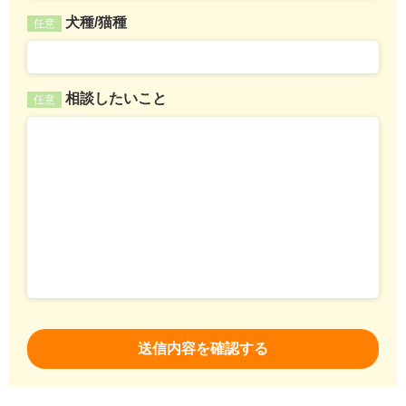
犬種/猫種
任意
相談したいこと
任意