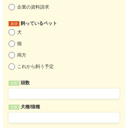
企業の資料請求
飼っているペット
必須
犬
猫
両方
これから飼う予定
頭数
任意
犬種/猫種
任意