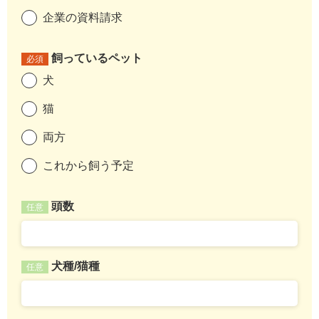
企業の資料請求
飼っているペット
必須
犬
猫
両方
これから飼う予定
頭数
任意
犬種/猫種
任意