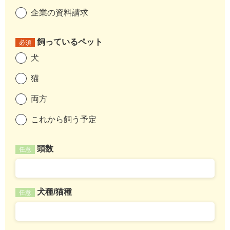
企業の資料請求
飼っているペット
必須
犬
猫
両方
これから飼う予定
頭数
任意
犬種/猫種
任意