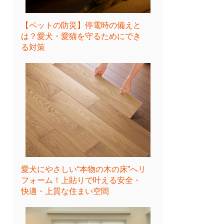
【ペットの防災】停電時の備えと
は？愛犬・愛猫を守るためにでき
る対策
愛犬にやさしい“本物の木の床”へリ
フォーム！上貼りで叶える安全・
快適・上質な住まい空間