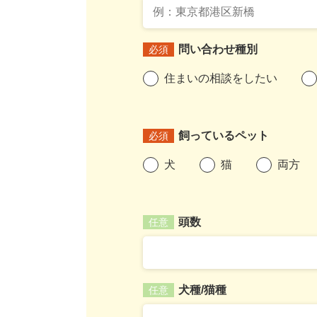
問い合わせ種別
必須
住まいの相談をしたい
飼っているペット
必須
犬
猫
両方
頭数
任意
犬種/猫種
任意