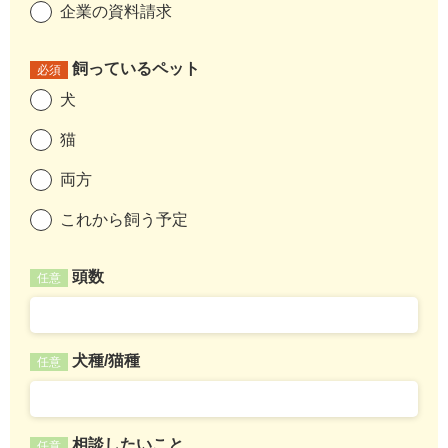
企業の資料請求
飼っているペット
必須
犬
猫
両方
これから飼う予定
頭数
任意
犬種/猫種
任意
相談したいこと
任意