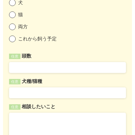
犬
猫
両方
これから飼う予定
頭数
任意
犬種/猫種
任意
相談したいこと
任意