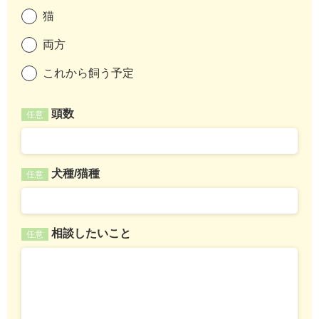
猫
両方
これから飼う予定
頭数
任意
犬種/猫種
任意
相談したいこと
任意