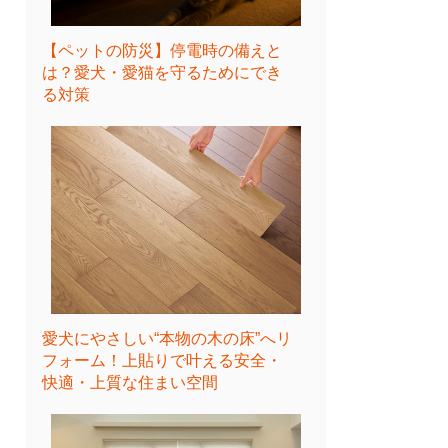
【ペットの防災】停電時の備えと
は？愛犬・愛猫を守るためにでき
る対策
愛犬にやさしい“本物の木の床”へリ
フォーム！上貼りで叶える安全・
快適・上質な住まい空間