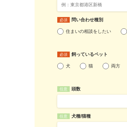
問い合わせ種別
必須
住まいの相談をしたい
飼っているペット
必須
犬
猫
両方
頭数
任意
犬種/猫種
任意