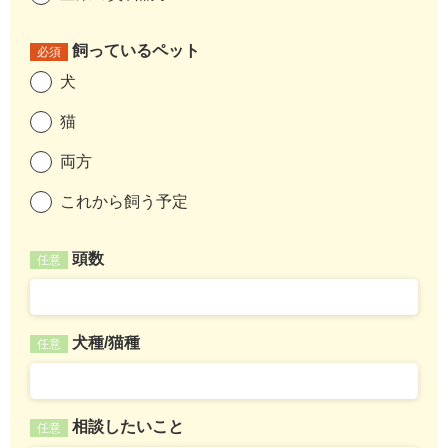
飼っているペット
必須
犬
猫
両方
これから飼う予定
頭数
任意
犬種/猫種
任意
相談したいこと
任意