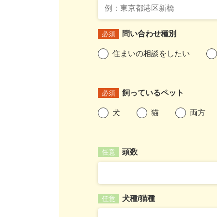
問い合わせ種別
必須
住まいの相談をしたい
飼っているペット
必須
犬
猫
両方
頭数
任意
犬種/猫種
任意