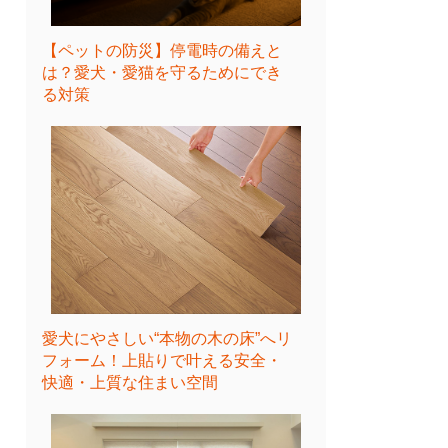
【ペットの防災】停電時の備えと
は？愛犬・愛猫を守るためにでき
る対策
愛犬にやさしい“本物の木の床”へリ
フォーム！上貼りで叶える安全・
快適・上質な住まい空間