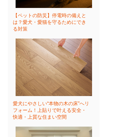
【ペットの防災】停電時の備えと
は？愛犬・愛猫を守るためにでき
る対策
愛犬にやさしい“本物の木の床”へリ
フォーム！上貼りで叶える安全・
快適・上質な住まい空間