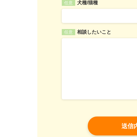
犬種/猫種
任意
相談したいこと
任意