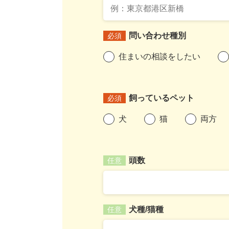
問い合わせ種別
必須
住まいの相談をしたい
飼っているペット
必須
犬
猫
両方
頭数
任意
犬種/猫種
任意