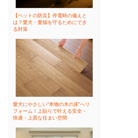
【ペットの防災】停電時の備えと
は？愛犬・愛猫を守るためにでき
る対策
愛犬にやさしい“本物の木の床”へリ
フォーム！上貼りで叶える安全・
快適・上質な住まい空間