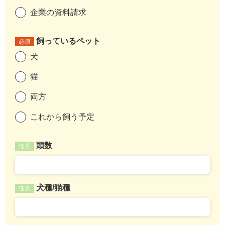
企業の資料請求
飼っているペット
必須
犬
猫
両方
これから飼う予定
頭数
任意
犬種/猫種
任意