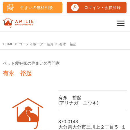
住まいの無料相談
ログイン・会員登録
HOME
コーディネーター紹介
有永 裕起
ペット愛好家の住まいの専門家
有永 裕起
有永 裕起
(アリナガ ユウキ)
870-0143
大分県大分市三川上２丁目５−１