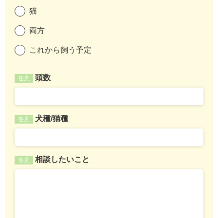
猫
両方
これから飼う予定
頭数
任意
犬種/猫種
任意
相談したいこと
任意