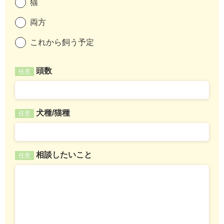
猫
両方
これから飼う予定
頭数
任意
犬種/猫種
任意
相談したいこと
任意