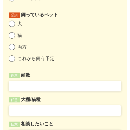
飼っているペット
必須
犬
猫
両方
これから飼う予定
頭数
任意
犬種/猫種
任意
相談したいこと
任意