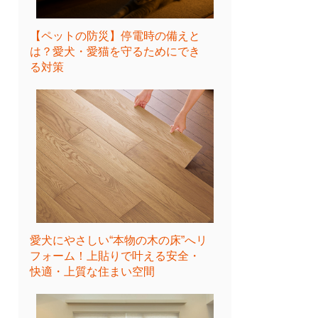
【ペットの防災】停電時の備えと
は？愛犬・愛猫を守るためにでき
る対策
愛犬にやさしい“本物の木の床”へリ
フォーム！上貼りで叶える安全・
快適・上質な住まい空間