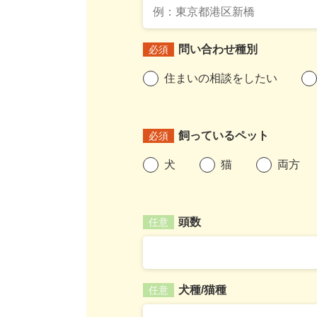
問い合わせ種別
必須
住まいの相談をしたい
飼っているペット
必須
犬
猫
両方
頭数
任意
犬種/猫種
任意