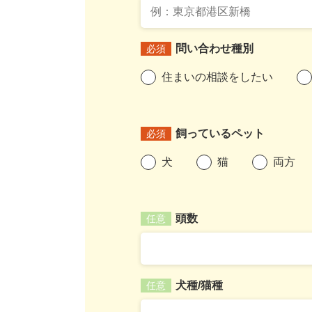
問い合わせ種別
必須
住まいの相談をしたい
飼っているペット
必須
犬
猫
両方
頭数
任意
犬種/猫種
任意