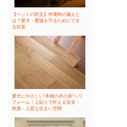
【ペットの防災】停電時の備えと
は？愛犬・愛猫を守るためにでき
る対策
愛犬にやさしい“本物の木の床”へリ
フォーム！上貼りで叶える安全・
快適・上質な住まい空間