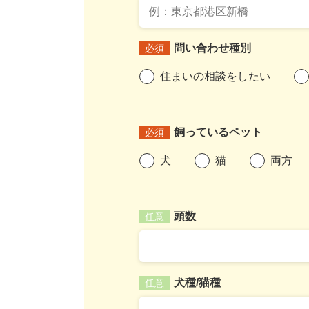
問い合わせ種別
必須
住まいの相談をしたい
飼っているペット
必須
犬
猫
両方
頭数
任意
犬種/猫種
任意