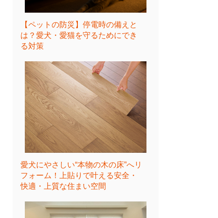
【ペットの防災】停電時の備えと
は？愛犬・愛猫を守るためにでき
る対策
愛犬にやさしい“本物の木の床”へリ
フォーム！上貼りで叶える安全・
快適・上質な住まい空間