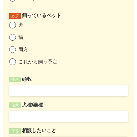
飼っているペット
必須
犬
猫
両方
これから飼う予定
頭数
任意
犬種/猫種
任意
相談したいこと
任意