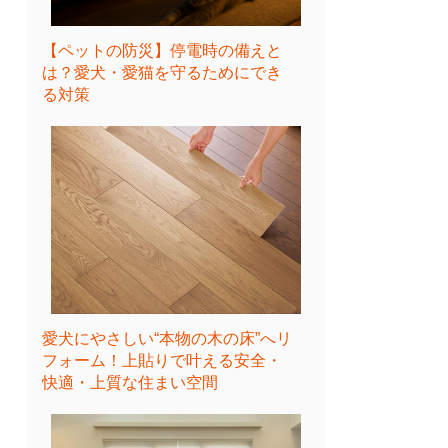
【ペットの防災】停電時の備えと
は？愛犬・愛猫を守るためにでき
る対策
愛犬にやさしい“本物の木の床”へリ
フォーム！上貼りで叶える安全・
快適・上質な住まい空間