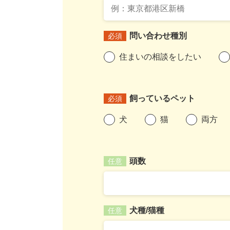
問い合わせ種別
必須
住まいの相談をしたい
飼っているペット
必須
犬
猫
両方
頭数
任意
犬種/猫種
任意