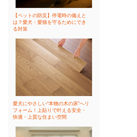
【ペットの防災】停電時の備えと
は？愛犬・愛猫を守るためにでき
る対策
愛犬にやさしい“本物の木の床”へリ
フォーム！上貼りで叶える安全・
快適・上質な住まい空間