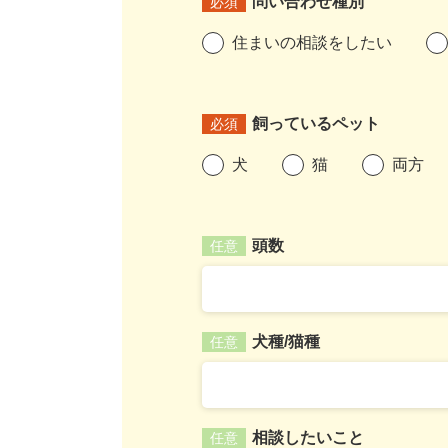
問い合わせ種別
必須
住まいの相談をしたい
飼っているペット
必須
犬
猫
両方
頭数
任意
犬種/猫種
任意
相談したいこと
任意