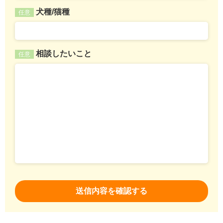
犬種/猫種
任意
相談したいこと
任意