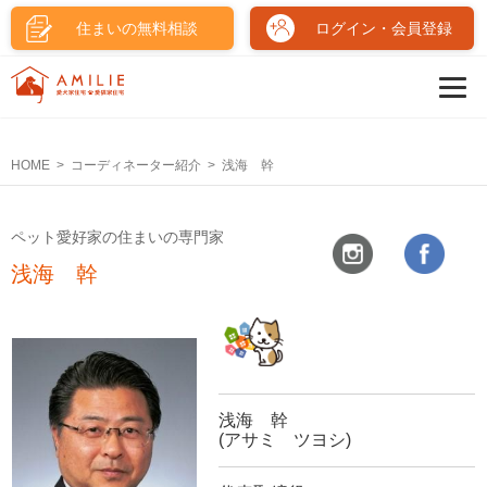
住まいの無料相談
ログイン・会員登録
HOME
コーディネーター紹介
浅海 幹
ペット愛好家の住まいの専門家
浅海 幹
浅海 幹
(アサミ ツヨシ)