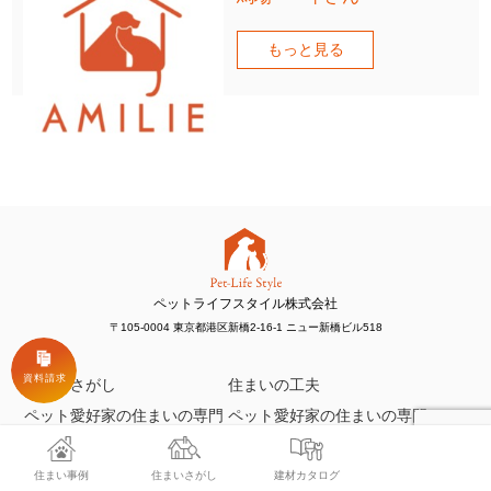
もっと見る
ペットライフスタイル株式会社
〒105-0004 東京都港区新橋2-16-1 ニュー新橋ビル518
住まいさがし
住まいの工夫
ペット愛好家の住まいの専門
ペット愛好家の住まいの専門
家
店
AMILIEとは
会員登録・ログイン
住まい事例
住まいさがし
建材カタログ