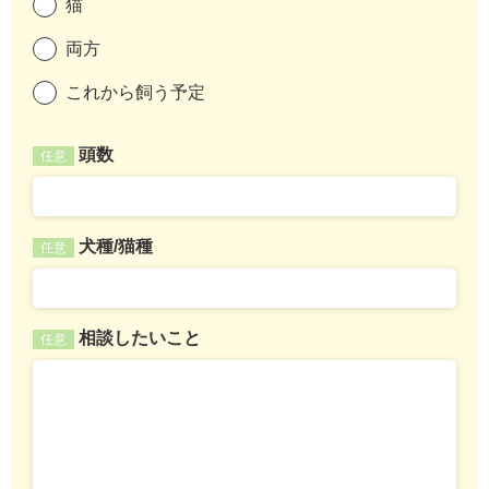
猫
両方
これから飼う予定
頭数
任意
犬種/猫種
任意
相談したいこと
任意