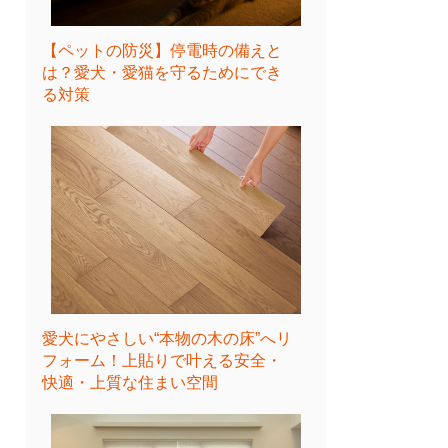
【ペットの防災】停電時の備えと
は？愛犬・愛猫を守るためにでき
る対策
愛犬にやさしい“本物の木の床”へリ
フォーム！上貼りで叶える安全・
快適・上質な住まい空間