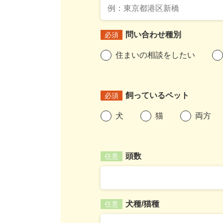
問い合わせ種別
必須
住まいの相談をしたい
飼っているペット
必須
犬
猫
両方
頭数
任意
犬種/猫種
任意