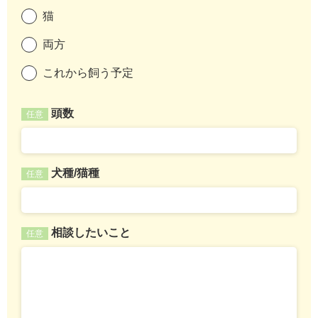
猫
両方
これから飼う予定
頭数
任意
犬種/猫種
任意
相談したいこと
任意