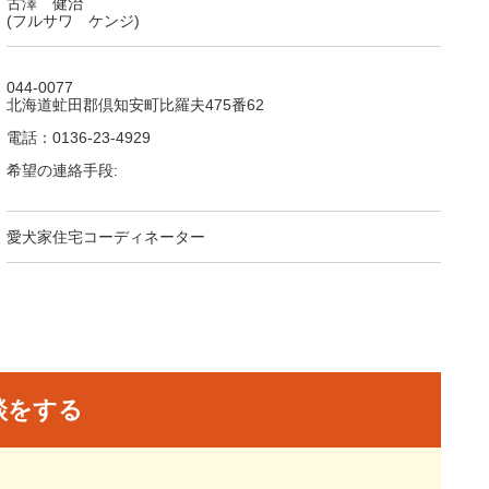
古澤 健治
(フルサワ ケンジ)
044-0077
北海道虻田郡倶知安町比羅夫475番62
電話：0136-23-4929
希望の連絡手段:
愛犬家住宅コーディネーター
談をする