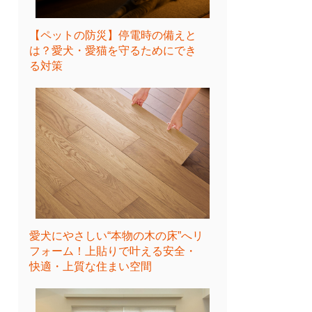
【ペットの防災】停電時の備えと
は？愛犬・愛猫を守るためにでき
る対策
愛犬にやさしい“本物の木の床”へリ
フォーム！上貼りで叶える安全・
快適・上質な住まい空間