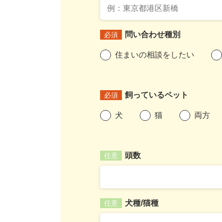
問い合わせ種別
必須
住まいの相談をしたい
飼っているペット
必須
犬
猫
両方
頭数
任意
犬種/猫種
任意