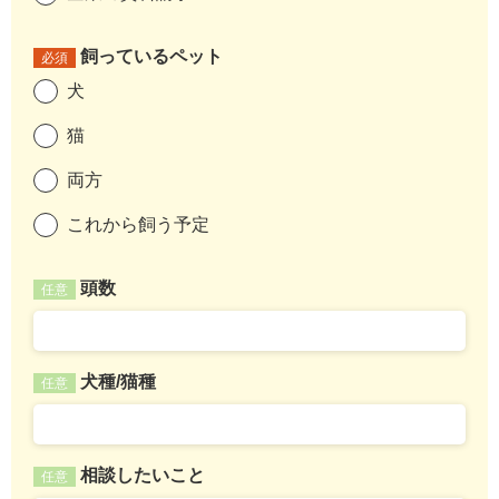
飼っているペット
必須
犬
猫
両方
これから飼う予定
頭数
任意
犬種/猫種
任意
相談したいこと
任意