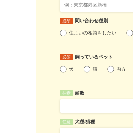
問い合わせ種別
必須
住まいの相談をしたい
飼っているペット
必須
犬
猫
両方
頭数
任意
犬種/猫種
任意