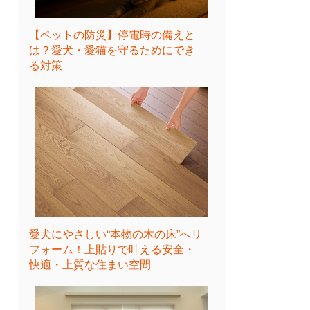
【ペットの防災】停電時の備えと
は？愛犬・愛猫を守るためにでき
る対策
愛犬にやさしい“本物の木の床”へリ
フォーム！上貼りで叶える安全・
快適・上質な住まい空間