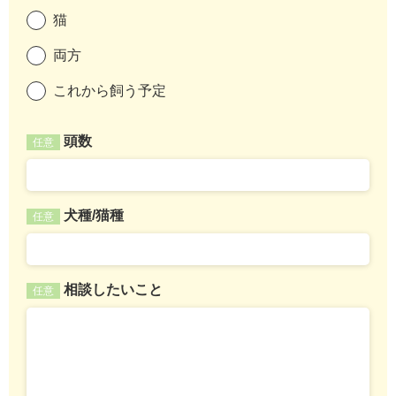
猫
両方
これから飼う予定
頭数
任意
犬種/猫種
任意
相談したいこと
任意