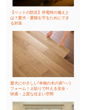
【ペットの防災】停電時の備えと
は？愛犬・愛猫を守るためにでき
る対策
愛犬にやさしい“本物の木の床”へリ
フォーム！上貼りで叶える安全・
快適・上質な住まい空間