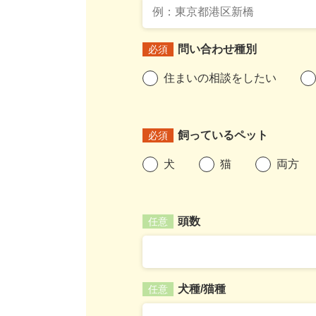
問い合わせ種別
必須
住まいの相談をしたい
飼っているペット
必須
犬
猫
両方
頭数
任意
犬種/猫種
任意