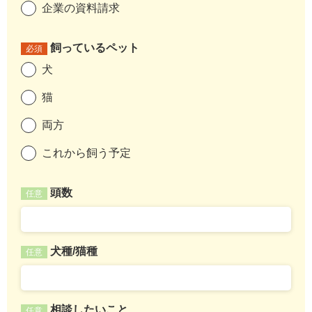
企業の資料請求
飼っているペット
必須
犬
猫
両方
これから飼う予定
頭数
任意
犬種/猫種
任意
相談したいこと
任意