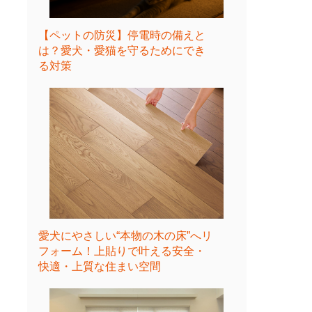
【ペットの防災】停電時の備えと
は？愛犬・愛猫を守るためにでき
る対策
愛犬にやさしい“本物の木の床”へリ
フォーム！上貼りで叶える安全・
快適・上質な住まい空間