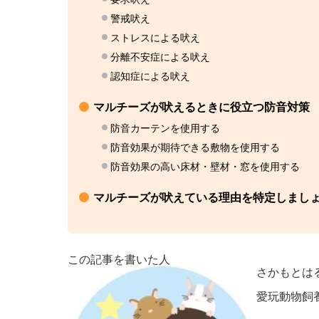
警戒吠え
ストレスによる吠え
分離不安症による吠え
認知症による吠え
マルチーズが吠えるときに役立つ防音対策
防音カーテンを使用する
防音効果が期待できる敷物を使用する
防音効果の高い床材・壁材・窓を使用する
マルチーズが吠えている理由を特定しまし
この記事を書いた人
さかもとは
愛玩動物飼