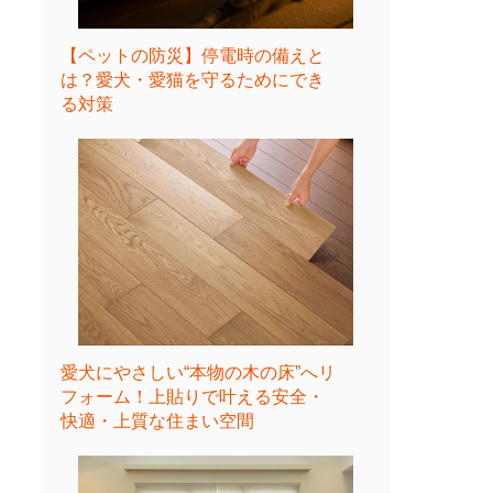
【ペットの防災】停電時の備えと
は？愛犬・愛猫を守るためにでき
る対策
愛犬にやさしい“本物の木の床”へリ
フォーム！上貼りで叶える安全・
快適・上質な住まい空間