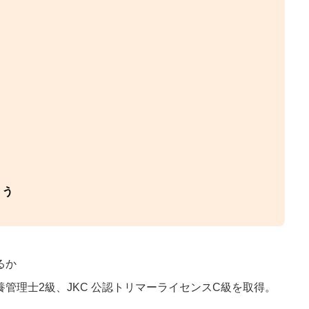
ょう
るか
養管理士2級、JKC 公認トリマーライセンスC級を取得。